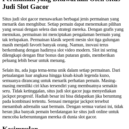
Judi Slot Gacor
Situs judi slot gacor menawarkan berbagai jenis permainan yang
menarik dan menghibur. Setiap pemain dapat menemukan pilihan
yang sesuai dengan selera dan strategi mereka. Dengan grafis yang
memukau, permainan ini menciptakan pengalaman bermain yang
tak terlupakan. Permainan klasik seperti mesin slot tiga gulungan
masih menjadi favorit banyak orang. Namun, inovasi terus
berkembang dengan hadirnya slot video modern. Slot ini sering
dilengkapi dengan fitur bonus dan putaran gratis, memberikan
peluang lebih besar untuk menang.
Selain itu, ada juga tema-tema unik dalam setiap permainan. Dari
petualangan luar angkasa hingga kisah-kisah legenda kuno,
semuanya dirancang untuk menarik perhatian pemain. Masing-
masing memiliki ciri khas tersendiri yang membuatnya semakin
seru. Tidak ketinggalan, situs judi slot gacor juga menyediakan
jackpot progresif. Hadiah besar ini bisa didapatkan jika beruntung
pada kombinasi tertentu. Sensasi mengejar jackpot tersebut
menambah adrenalin saat bermain. Dengan semua variasi ini, tidak
heran jika banyak pemain berdatangan ke situs judi online untuk
mencoba keberuntungan mereka di dunia slot gacor.