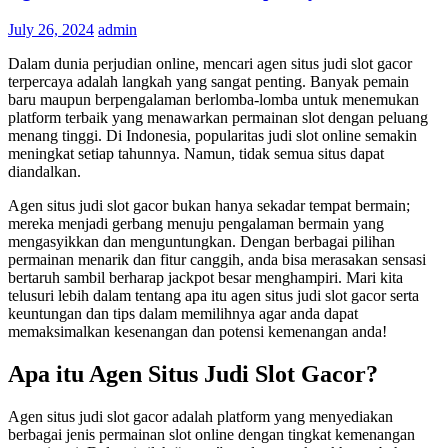
July 26, 2024
admin
Dalam dunia perjudian online, mencari agen situs judi slot gacor
terpercaya adalah langkah yang sangat penting. Banyak pemain
baru maupun berpengalaman berlomba-lomba untuk menemukan
platform terbaik yang menawarkan permainan slot dengan peluang
menang tinggi. Di Indonesia, popularitas judi slot online semakin
meningkat setiap tahunnya. Namun, tidak semua situs dapat
diandalkan.
Agen situs judi slot gacor bukan hanya sekadar tempat bermain;
mereka menjadi gerbang menuju pengalaman bermain yang
mengasyikkan dan menguntungkan. Dengan berbagai pilihan
permainan menarik dan fitur canggih, anda bisa merasakan sensasi
bertaruh sambil berharap jackpot besar menghampiri. Mari kita
telusuri lebih dalam tentang apa itu agen situs judi slot gacor serta
keuntungan dan tips dalam memilihnya agar anda dapat
memaksimalkan kesenangan dan potensi kemenangan anda!
Apa itu Agen Situs Judi Slot Gacor?
Agen situs judi slot gacor adalah platform yang menyediakan
berbagai jenis permainan slot online dengan tingkat kemenangan