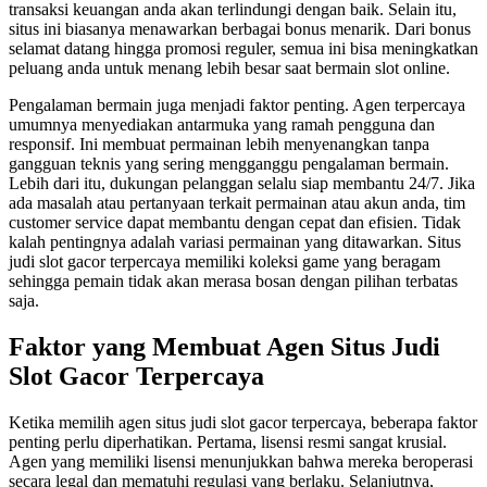
transaksi keuangan anda akan terlindungi dengan baik. Selain itu,
situs ini biasanya menawarkan berbagai bonus menarik. Dari bonus
selamat datang hingga promosi reguler, semua ini bisa meningkatkan
peluang anda untuk menang lebih besar saat bermain slot online.
Pengalaman bermain juga menjadi faktor penting. Agen terpercaya
umumnya menyediakan antarmuka yang ramah pengguna dan
responsif. Ini membuat permainan lebih menyenangkan tanpa
gangguan teknis yang sering mengganggu pengalaman bermain.
Lebih dari itu, dukungan pelanggan selalu siap membantu 24/7. Jika
ada masalah atau pertanyaan terkait permainan atau akun anda, tim
customer service dapat membantu dengan cepat dan efisien. Tidak
kalah pentingnya adalah variasi permainan yang ditawarkan. Situs
judi slot gacor terpercaya memiliki koleksi game yang beragam
sehingga pemain tidak akan merasa bosan dengan pilihan terbatas
saja.
Faktor yang Membuat Agen Situs Judi
Slot Gacor Terpercaya
Ketika memilih agen situs judi slot gacor terpercaya, beberapa faktor
penting perlu diperhatikan. Pertama, lisensi resmi sangat krusial.
Agen yang memiliki lisensi menunjukkan bahwa mereka beroperasi
secara legal dan mematuhi regulasi yang berlaku. Selanjutnya,