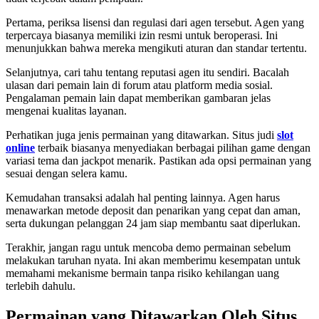
Pertama, periksa lisensi dan regulasi dari agen tersebut. Agen yang
terpercaya biasanya memiliki izin resmi untuk beroperasi. Ini
menunjukkan bahwa mereka mengikuti aturan dan standar tertentu.
Selanjutnya, cari tahu tentang reputasi agen itu sendiri. Bacalah
ulasan dari pemain lain di forum atau platform media sosial.
Pengalaman pemain lain dapat memberikan gambaran jelas
mengenai kualitas layanan.
Perhatikan juga jenis permainan yang ditawarkan. Situs judi
slot
online
terbaik biasanya menyediakan berbagai pilihan game dengan
variasi tema dan jackpot menarik. Pastikan ada opsi permainan yang
sesuai dengan selera kamu.
Kemudahan transaksi adalah hal penting lainnya. Agen harus
menawarkan metode deposit dan penarikan yang cepat dan aman,
serta dukungan pelanggan 24 jam siap membantu saat diperlukan.
Terakhir, jangan ragu untuk mencoba demo permainan sebelum
melakukan taruhan nyata. Ini akan memberimu kesempatan untuk
memahami mekanisme bermain tanpa risiko kehilangan uang
terlebih dahulu.
Permainan yang Ditawarkan Oleh Situs