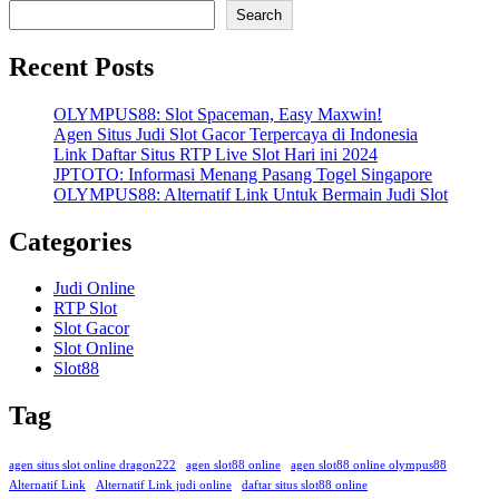
Search
Recent Posts
OLYMPUS88: Slot Spaceman, Easy Maxwin!
Agen Situs Judi Slot Gacor Terpercaya di Indonesia
Link Daftar Situs RTP Live Slot Hari ini 2024
JPTOTO: Informasi Menang Pasang Togel Singapore
OLYMPUS88: Alternatif Link Untuk Bermain Judi Slot
Categories
Judi Online
RTP Slot
Slot Gacor
Slot Online
Slot88
Tag
agen situs slot online dragon222
agen slot88 online
agen slot88 online olympus88
Alternatif Link
Alternatif Link judi online
daftar situs slot88 online