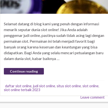
Selamat datang di blog kami yang penuh dengan informasi
menarik seputar dunia slot online! Jika Anda adalah
penggemar judi online, pastinya sudah tidak asing lagi dengan
permainan slot. Permainan ini telah menjadi favorit bagi
banyak orang karena keseruan dan keuntungan yang bisa
didapatkan. Bagi Anda yang selalu mencari petualangan baru
dalam dunia slot, kabar baiknya …
Continue reading
daftar slot online
,
judi slot online
,
situs slot online
,
slot online
,
slot online terbaik 2023
Leave comment