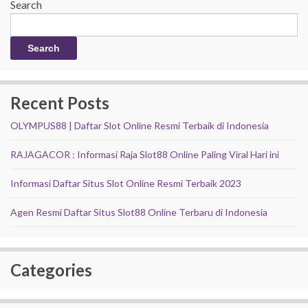
Search
Search
Recent Posts
OLYMPUS88 | Daftar Slot Online Resmi Terbaik di Indonesia
RAJAGACOR : Informasi Raja Slot88 Online Paling Viral Hari ini
Informasi Daftar Situs Slot Online Resmi Terbaik 2023
Agen Resmi Daftar Situs Slot88 Online Terbaru di Indonesia
Categories