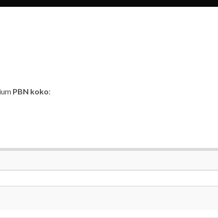
mium
PBN koko
: