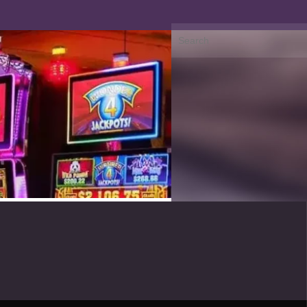
Search for: