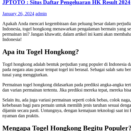
JPTOTO : Situs Daftar Pengeluaran HK Result 2024
January 26, 2024
admin
Apakah Anda mencari kegembiraan dan peluang besar dalam perjudian o
Indonesia, togel hongkong menawarkan pengalaman bermain yang seru
permainan ini? Jangan khawatir, dalam artikel ini kami akan membahas
Indonesia!
Apa itu Togel Hongkong?
Togrl hongkong adalah bentuk perjudian yang populer di Indonesia dan
pada negara atau pasar tempat togel ini berasal. Sebagai salah satu
tunai yang menggiurkan.
Permainan togel hongkong didasarkan pada prediksi angka-angka terte
dan varian permainan tertentu. Jika prediksi mereka tepat, mereka b
Selain itu, ada juga variasi permainan seperti colok bebas, colok naga
kebebasan bagi para pemain untuk memilih jenis taruhan sesuai deng
dijamin secara pasti. Untungnya, dengan kemajuan teknologi saat ini
nyaman dan praktis.
Mengapa Togel Hongkong Begitu Populer