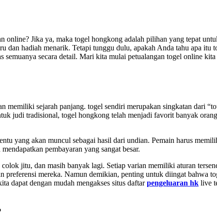
nline? Jika ya, maka togel hongkong adalah pilihan yang tepat untuk 
 dan hadiah menarik. Tetapi tunggu dulu, apakah Anda tahu apa itu t
 semuanya secara detail. Mari kita mulai petualangan togel online kita
 memiliki sejarah panjang. togel sendiri merupakan singkatan dari “to
 bentuk judi tradisional, togel hongkong telah menjadi favorit banyak
ntu yang akan muncul sebagai hasil dari undian. Pemain harus memilih 
isa mendapatkan pembayaran yang sangat besar.
, colok jitu, dan masih banyak lagi. Setiap varian memiliki aturan ters
an preferensi mereka. Namun demikian, penting untuk diingat bahwa t
 kita dapat dengan mudah mengakses situs daftar
pengeluaran hk
live 
?