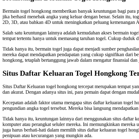
Bermain togel hongkong memberikan banyak keuntungan bagi para pem
jika berhasil menebak angka yang keluar dengan benar. Selain itu, t
2D, 3D, atau bahkan 4D untuk meningkatkan peluang kemenangan 
Salah satu keuntungan lainnya adalah kemudahan akses bermain togel 
tempat tertentu hanya untuk memasang taruhan togel. Cukup duduk d
Tidak hanya itu, bermain togel juga dapat menjadi sumber penghasi
mereka dapat mendapatkan pendapatan yang cukup signifikan dari ber
hongkong, tetaplah bertanggung jawab dalam mengatur finansial dan ja
Situs Daftar Keluaran Togel Hongkong Te
Situs Daftar Keluaran togel hongkong tercepat merupakan tempat yang
dan akurat. Dengan adanya situs ini, para pemain dapat dengan muda
Kecepatan adalah faktor utama mengapa situs daftar keluaran togel h
pengundian angka togel tersebut. Mereka bisa langsung mendapatkan 
Tidak hanya itu, keuntungan lainnya dari menggunakan situs daftar k
komputer atau perangkat seluler mereka. Ini memungkinkan mereka unt
juga harus berhati-hati dalam memilih situs daftar keluaran togel ho
penipuan atau kecurangan yang mungkin ada.