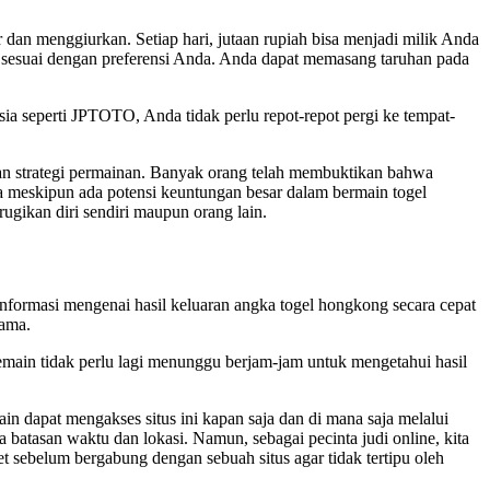
an menggiurkan. Setiap hari, jutaan rupiah bisa menjadi milik Anda
ih sesuai dengan preferensi Anda. Anda dapat memasang taruhan pada
ia seperti JPTOTO, Anda tidak perlu repot-repot pergi ke tempat-
dan strategi permainan. Banyak orang telah membuktikan bahwa
a meskipun ada potensi keuntungan besar dalam bermain togel
ugikan diri sendiri maupun orang lain.
 informasi mengenai hasil keluaran angka togel hongkong secara cepat
lama.
pemain tidak perlu lagi menunggu berjam-jam untuk mengetahui hasil
n dapat mengakses situs ini kapan saja dan di mana saja melalui
 batasan waktu dan lokasi. Namun, sebagai pecinta judi online, kita
et sebelum bergabung dengan sebuah situs agar tidak tertipu oleh