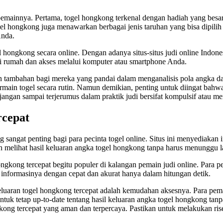
ainnya. Pertama, togel hongkong terkenal dengan hadiah yang besar d
ogel hongkong juga menawarkan berbagai jenis taruhan yang bisa dipil
Anda.
hongkong secara online. Dengan adanya situs-situs judi online Indones
i rumah dan akses melalui komputer atau smartphone Anda.
lan tambahan bagi mereka yang pandai dalam menganalisis pola angka 
main togel secara rutin. Namun demikian, penting untuk diingat bahw
ngan sampai terjerumus dalam praktik judi bersifat kompulsif atau mer
rcepat
 sangat penting bagi para pecinta togel online. Situs ini menyediakan
h melihat hasil keluaran angka togel hongkong tanpa harus menunggu 
ongkong tercepat begitu populer di kalangan pemain judi online. Para 
informasinya dengan cepat dan akurat hanya dalam hitungan detik.
eluaran togel hongkong tercepat adalah kemudahan aksesnya. Para pemai
uk tetap up-to-date tentang hasil keluaran angka togel hongkong tanpa
ngkong tercepat yang aman dan terpercaya. Pastikan untuk melakukan ris