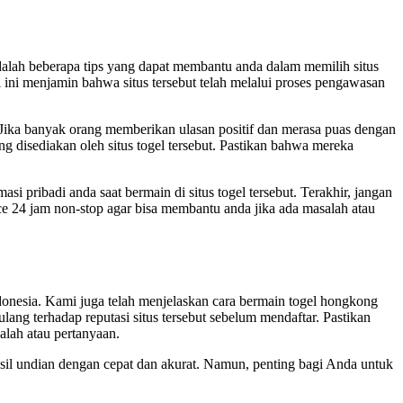
dalah beberapa tips yang dapat membantu anda dalam memilih situs
si ini menjamin bahwa situs tersebut telah melalui proses pengawasan
t. Jika banyak orang memberikan ulasan positif dan merasa puas dengan
 disediakan oleh situs togel tersebut. Pastikan bahwa mereka
 pribadi anda saat bermain di situs togel tersebut. Terakhir, jangan
ice 24 jam non-stop agar bisa membantu anda jika ada masalah atau
ndonesia. Kami juga telah menjelaskan cara bermain togel hongkong
ng terhadap reputasi situs tersebut sebelum mendaftar. Pastikan
alah atau pertanyaan.
asil undian dengan cepat dan akurat. Namun, penting bagi Anda untuk