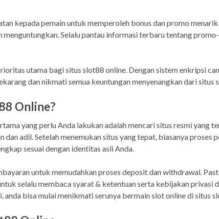
mpatan kepada pemain untuk memperoleh bonus dan promo menarik 
 menguntungkan. Selalu pantau informasi terbaru tentang promo
rioritas utama bagi situs slot88 online. Dengan sistem enkripsi c
ekarang dan nikmati semua keuntungan menyenangkan dari situs slo
t88 Online?
rtama yang perlu Anda lakukan adalah mencari situs resmi yang terp
dan adil. Setelah menemukan situs yang tepat, biasanya proses p
ngkap sesuai dengan identitas asli Anda.
embayaran untuk memudahkan proses deposit dan withdrawal. Pa
tuk selalu membaca syarat & ketentuan serta kebijakan privasi da
 anda bisa mulai menikmati serunya bermain slot online di situs s