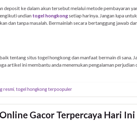
n deposit ke dalam akun tersebut melalui metode pembayaran yang d
engikuti undian
togel hongkong
setiap harinya. Jangan lupa untuk
kan dan tanpa masalah. Bermainlah secara bertanggung jawab dan
baik tentang situs togel hongkong dan manfaat bermain di sana.
Semoga artikel ini membantu anda menemukan pengalaman perjudia
g resmi
,
togel hongkong terpoopuler
Online Gacor Terpercaya Hari Ini