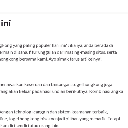
ini
kong yang paling populer hari ini? Jika iya, anda berada di
main di sana, fitur unggulan dari masing-masing situs, serta
 hongkong bersama kami. Ayo simak terus artikelnya!
a menawarkan keseruan dan tantangan, togel hongkong juga
g akan keluar pada hasil undian berikutnya. Kombinasi angka
Dengan teknologi canggih dan sistem keamanan terbaik,
ne, togel hongkong bisa menjadi pilihan yang menarik. Tetapi
n diri sendiri atau orang lain.