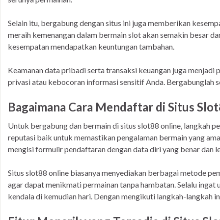
Selain itu, bergabung dengan situs ini juga memberikan kese
meraih kemenangan dalam bermain slot akan semakin besar dan
kesempatan mendapatkan keuntungan tambahan.
Keamanan data pribadi serta transaksi keuangan juga menjadi p
privasi atau kebocoran informasi sensitif Anda. Bergabunglah s
Bagaimana Cara Mendaftar di Situs Slo
Untuk bergabung dan bermain di situs slot88 online, langkah pe
reputasi baik untuk memastikan pengalaman bermain yang aman 
mengisi formulir pendaftaran dengan data diri yang benar dan le
Situs slot88 online biasanya menyediakan berbagai metode p
agar dapat menikmati permainan tanpa hambatan. Selalu ingat un
kendala di kemudian hari. Dengan mengikuti langkah-langkah ini,