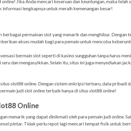
t88 online! Jika Anda mencari keseruan dan keuntungan, maka tel
imak informasi lengkapnya untuk meraih kemenangan besar!
akan berbagai permainan slot yang menarik dan menghibur. Dengan
 memberikan akses mudah bagi para pemain untuk mencoba keberu
sensasi bermain slot seperti di kasino sungguhan tanpa harus men
 seru dan mengasyikkan. Selain itu, situs ini juga menyediakan j
us slot88 online. Dengan sistem enkripsi terbaru, data pribadi 
rmain judi slot online terbaik hanya di situs slot88 online!
lot88 Online
gan menarik yang dapat dinikmati oleh para pemain judi online. 
nsel pintar. Tidak perlu repot lagi mencari tempat fisik untuk be