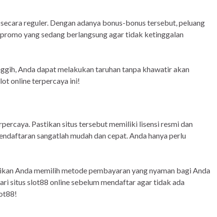
secara reguler. Dengan adanya bonus-bonus tersebut, peluang
-promo yang sedang berlangsung agar tidak ketinggalan
anggih, Anda dapat melakukan taruhan tanpa khawatir akan
t online terpercaya ini!
ercaya. Pastikan situs tersebut memiliki lisensi resmi dan
endaftaran sangatlah mudah dan cepat. Anda hanya perlu
stikan Anda memilih metode pembayaran yang nyaman bagi Anda
ri situs slot88 online sebelum mendaftar agar tidak ada
lot88!