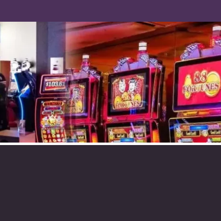
sarahblakeauthor
Agen Situs Slot Online Indonesia 2023