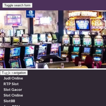
Toggle search form
Home
Toggle navigation
Judi Online
RTP Slot
Slot Gacor
Slot Online
Slot88